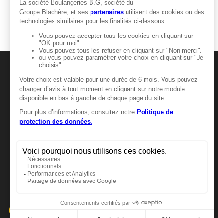
MANGER-BOUGER
Manger-Bouger.fr