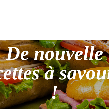
De nouvelle
cettes à savou
!