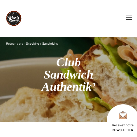
Retour vers :
Snacking
/
Sandwichs
Club
Sandwich
Authentik’
Recevez notre
NEWSLETTER