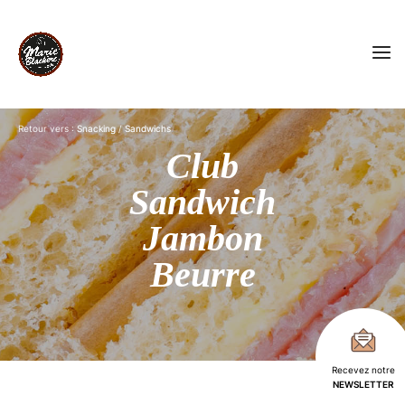
Retour vers :
Snacking
/
Sandwichs
Club
Sandwich
Jambon
Beurre
Recevez notre
NEWSLETTER