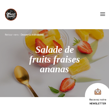
Retour vers :
Desserts individuels
Salade de
fruits fraises
ananas
Recevez notre
NEWSLETTER