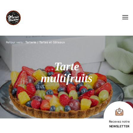
Retour vers :
Tarterie
/
Tartes et Gâteaux
Tarte
multifruits
Recevez notre
NEWSLETTER