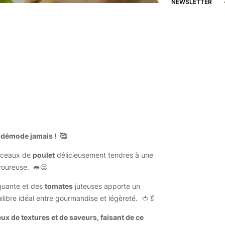
NEWSLETTER
 démode jamais ! 🥰
rceaux de
poulet
délicieusement tendres à une
voureuse.
🥪😋
uante et des
tomates
juteuses apporte un
ilibre idéal entre gourmandise et légèreté.
🍅🥬
ux de textures et de saveurs, faisant de ce