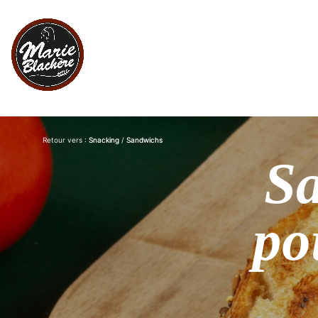
Retour vers :
Snacking
/
Sandwichs
Sa
po