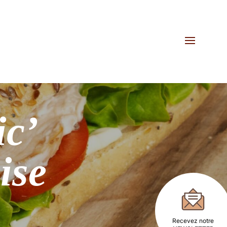
ic’
ise
Recevez notre